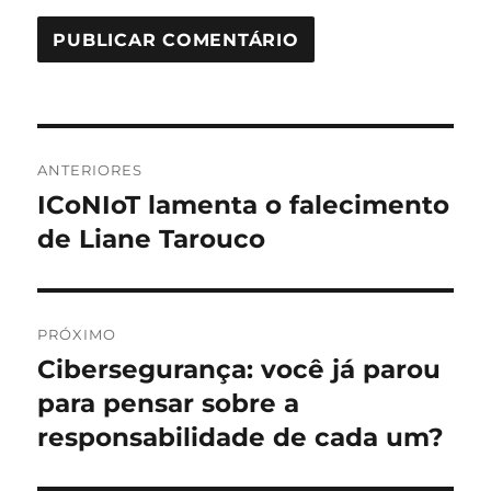
Navegação
ANTERIORES
de
ICoNIoT lamenta o falecimento
Post
anterior:
de Liane Tarouco
Post
PRÓXIMO
Cibersegurança: você já parou
Próximo
post:
para pensar sobre a
responsabilidade de cada um?