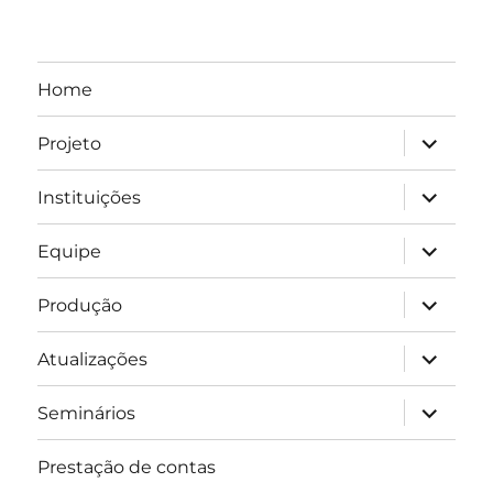
Home
expandir
Projeto
submen
expandir
Instituições
submen
expandir
Equipe
submen
expandir
Produção
submen
expandir
Atualizações
submen
expandir
Seminários
submen
Prestação de contas