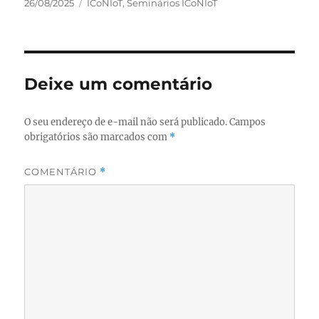
Publicado
Categorias
26/08/2025
ICoNIoT
,
Seminários ICoNIoT
em
Deixe um comentário
O seu endereço de e-mail não será publicado.
Campos
obrigatórios são marcados com
*
COMENTÁRIO
*