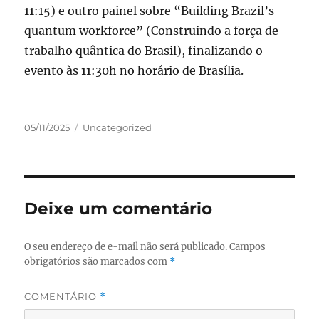
11:15) e outro painel sobre “Building Brazil’s
quantum workforce” (Construindo a força de
trabalho quântica do Brasil), finalizando o
evento às 11:30h no horário de Brasília.
Publicado
Categorias
05/11/2025
Uncategorized
em
Deixe um comentário
O seu endereço de e-mail não será publicado.
Campos
obrigatórios são marcados com
*
COMENTÁRIO
*