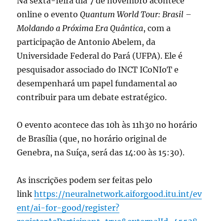
Na sexta-feira dia 7 de novembro acontece
online o evento
Quantum World Tour: Brasil –
Moldando a Próxima Era Quântica
, co
m a
participação de Antonio Abelem, da
Universidade Federal do Pará (UFPA). Ele é
pesquisador associado do INCT ICoNIoT e
desempenhará um papel fundamental ao
contribuir para um debate estratégico.
O evento acontece das 10h às 11h30 no horário
de Brasília (que, no horário original de
Genebra, na Suíça, será das 14:00 às 15:30).
As inscrições podem ser feitas pelo
link
https://neuralnetwork.aiforgood.itu.int/ev
ent/ai-for-good/register?