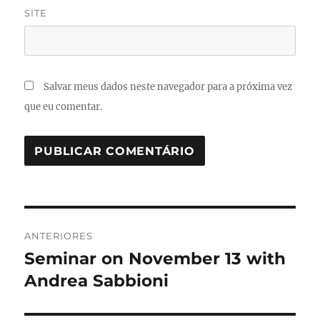
SITE
Salvar meus dados neste navegador para a próxima vez
que eu comentar.
Navegação
ANTERIORES
de
Seminar on November 13 with
Post
anterior:
Andrea Sabbioni
Post