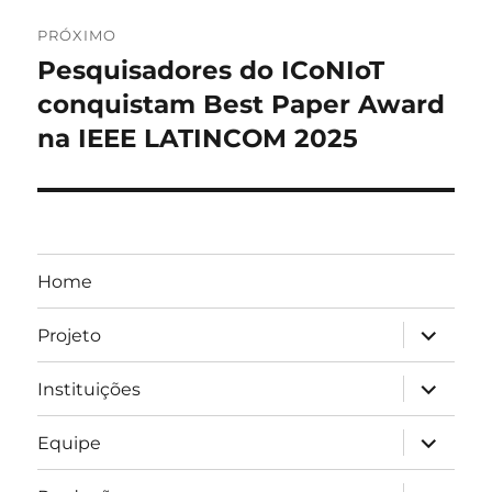
PRÓXIMO
Pesquisadores do ICoNIoT
Próximo
post:
conquistam Best Paper Award
na IEEE LATINCOM 2025
Home
expandir
Projeto
submen
expandir
Instituições
submen
expandir
Equipe
submen
expandir