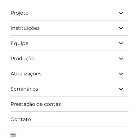
expandir
Projeto
submen
expandir
Instituições
submen
expandir
Equipe
submen
expandir
Produção
submen
expandir
Atualizações
submen
expandir
Seminários
submen
Prestação de contas
Contato