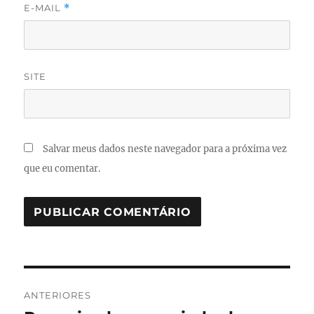
E-MAIL
*
SITE
Salvar meus dados neste navegador para a próxima vez
que eu comentar.
Navegação
ANTERIORES
de