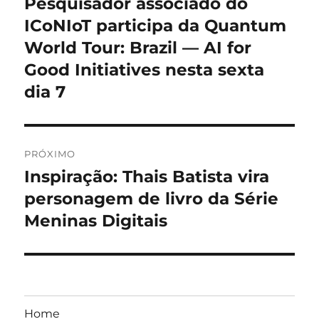
Pesquisador associado do
Post
anterior:
ICoNIoT participa da Quantum
Post
World Tour: Brazil — AI for
Good Initiatives nesta sexta
dia 7
PRÓXIMO
Inspiração: Thais Batista vira
Próximo
post:
personagem de livro da Série
Meninas Digitais
Home