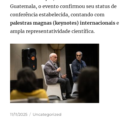
Guatemala, o evento confirmou seu status de
conferência estabelecida, contando com
palestras magnas (keynotes) internacionais
e
ampla representatividade científica.
Publicado
Categorias
11/11/2025
Uncategorized
em