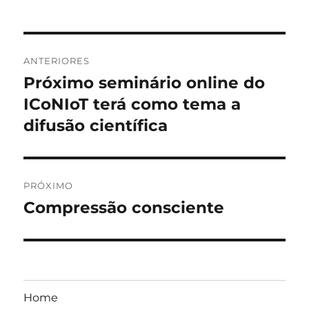
Navegação
ANTERIORES
de
Próximo seminário online do
Post
anterior:
ICoNIoT terá como tema a
Post
difusão científica
PRÓXIMO
Compressão consciente
Próximo
post:
Home