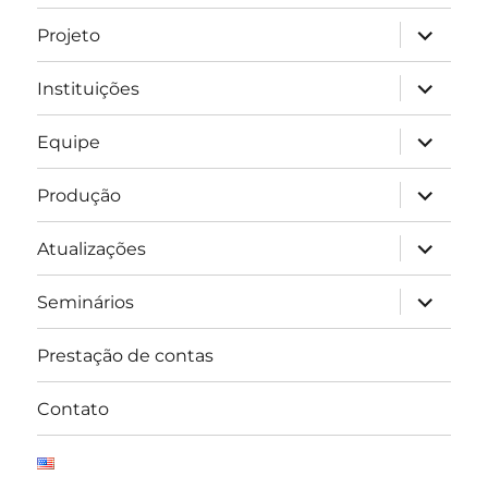
expandir
Projeto
submen
expandir
Instituições
submen
expandir
Equipe
submen
expandir
Produção
submen
expandir
Atualizações
submen
expandir
Seminários
submen
Prestação de contas
Contato