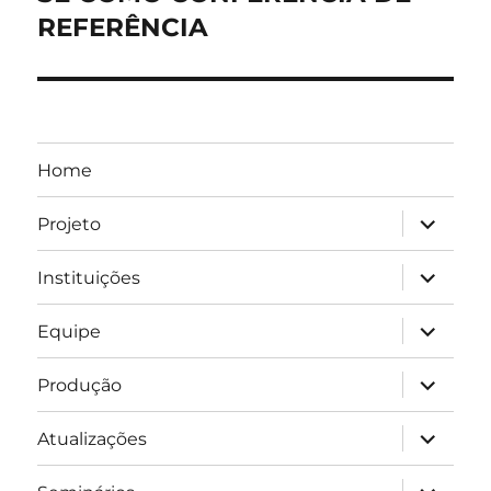
REFERÊNCIA
Home
expandir
Projeto
submen
expandir
Instituições
submen
expandir
Equipe
submen
expandir
Produção
submen
expandir
Atualizações
submen
expandir