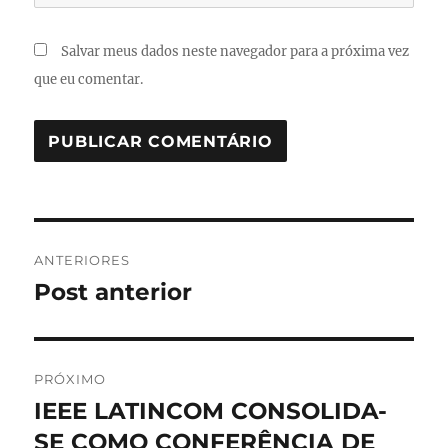
Salvar meus dados neste navegador para a próxima vez
que eu comentar.
Navegação
ANTERIORES
de
Post anterior
Post
anterior:
Post
PRÓXIMO
IEEE LATINCOM CONSOLIDA-
Próximo
post:
SE COMO CONFERÊNCIA DE