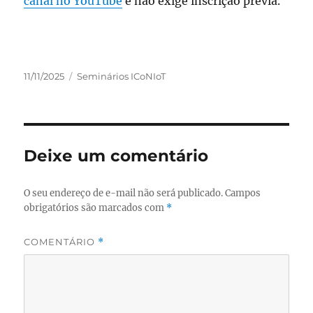
canal no YouTube
e não exige inscrição prévia.
Publicado
Categorias
11/11/2025
Seminários ICoNIoT
em
Deixe um comentário
O seu endereço de e-mail não será publicado.
Campos
obrigatórios são marcados com
*
COMENTÁRIO
*