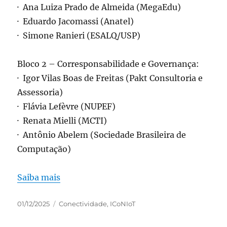
· Ana Luiza Prado de Almeida (MegaEdu)
· Eduardo Jacomassi (Anatel)
· Simone Ranieri (ESALQ/USP)
Bloco 2 – Corresponsabilidade e Governança:
· Igor Vilas Boas de Freitas (Pakt Consultoria e
Assessoria)
· Flávia Lefèvre (NUPEF)
· Renata Mielli (MCTI)
· Antônio Abelem (Sociedade Brasileira de
Computação)
Saiba mais
Publicado
Categorias
01/12/2025
Conectividade
,
ICoNIoT
em