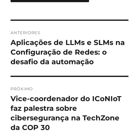
Navegação
ANTERIORES
de
Aplicações de LLMs e SLMs na
Post
anterior:
Configuração de Redes: o
Post
desafio da automação
PRÓXIMO
Vice-coordenador do ICoNIoT
Próximo
post:
faz palestra sobre
cibersegurança na TechZone
da COP 30