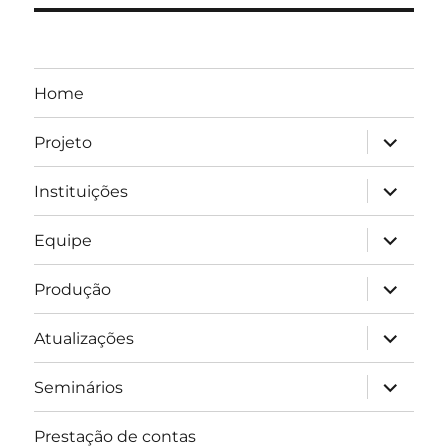
Home
expandir
Projeto
submen
expandir
Instituições
submen
expandir
Equipe
submen
expandir
Produção
submen
expandir
Atualizações
submen
expandir
Seminários
submen
Prestação de contas