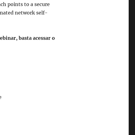
ach points to a secure
omated network self-
ebinar, basta acessar o
e