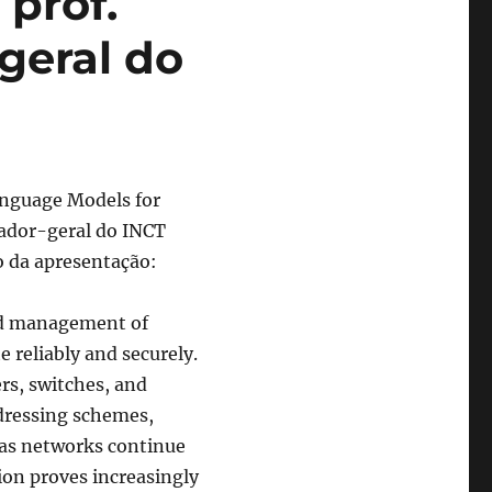
prof.
geral do
anguage Models for
ador-geral do INCT
o da apresentação:
nd management of
 reliably and securely.
rs, switches, and
ddressing schemes,
, as networks continue
ion proves increasingly