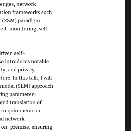
llenges, network
ation frameworks such
t (ZSM) paradigm,
self-monitoring, self-
riven self-
so introduces notable
ity, and privacy
e. In this talk, I will
e model (SLM) approach
ying parameter-
apid translation of
e requirements or
lid network
ly on-premise, ensuring