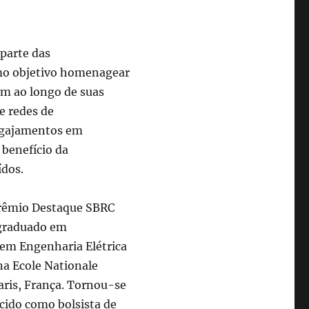
parte das
mo objetivo homenagear
am ao longo de suas
de redes de
engajamentos em
 benefício da
ídos.
Prêmio Destaque SBRC
 graduado em
 em Engenharia Elétrica
na Ecole Nationale
ris, França. Tornou-se
ecido como bolsista de