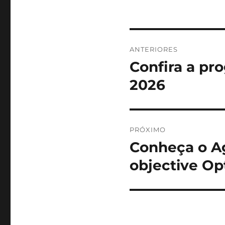
Navegação
ANTERIORES
de
Confira a p
Post
anterior:
Post
2026
PRÓXIMO
Conheça o Ag
Próximo
post:
objective Op