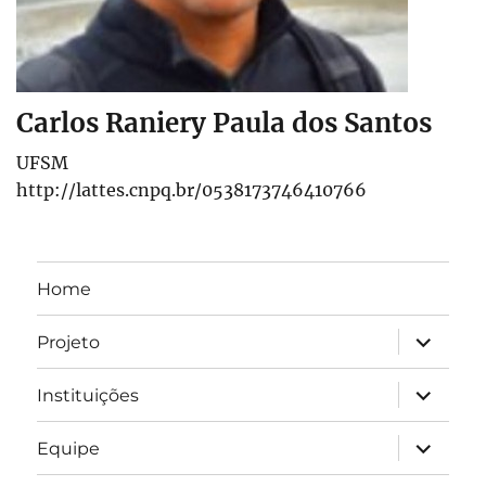
Carlos Raniery Paula dos Santos
UFSM
http://lattes.cnpq.br/0538173746410766
Home
expandir
Projeto
submen
expandir
Instituições
submen
expandir
Equipe
submen