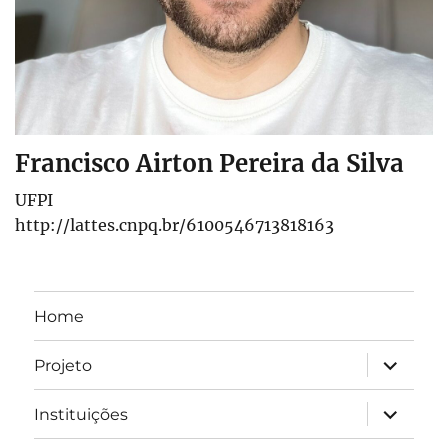
Francisco Airton Pereira da Silva
UFPI
http://lattes.cnpq.br/6100546713818163
Home
expandir
Projeto
submen
expandir
Instituições
submen