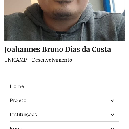
Joahannes Bruno Dias da Costa
UNICAMP - Desenvolvimento
Home
expandir
Projeto
submen
expandir
Instituições
submen
expandir
Equipe