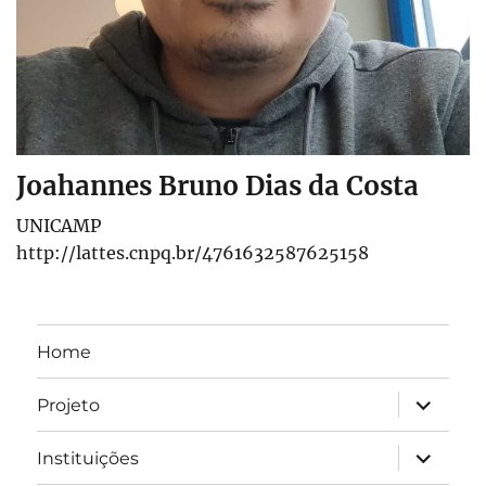
Joahannes Bruno Dias da Costa
UNICAMP
http://lattes.cnpq.br/4761632587625158
Home
expandir
Projeto
submen
expandir
Instituições
submen