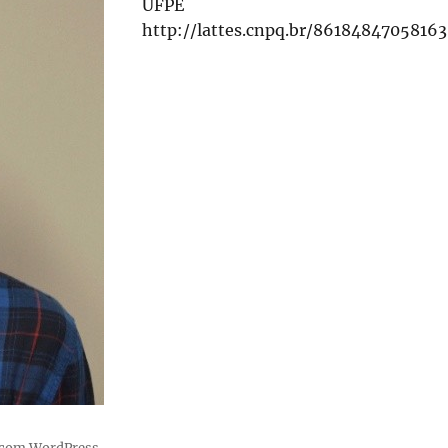
UFPE
http://lattes.cnpq.br/8618484705816