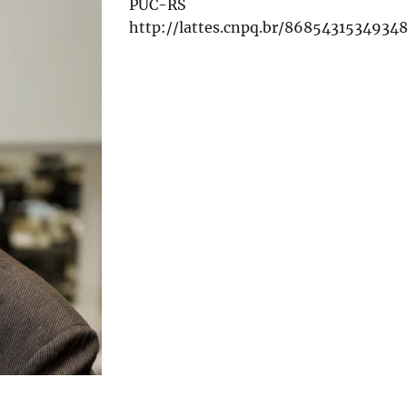
PUC-RS
http://lattes.cnpq.br/8685431534934