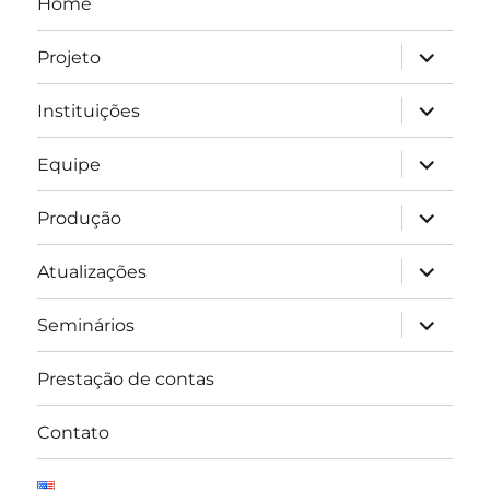
Home
expandir
Projeto
submen
expandir
Instituições
submen
expandir
Equipe
submen
expandir
Produção
submen
expandir
Atualizações
submen
expandir
Seminários
submen
Prestação de contas
Contato