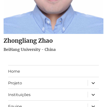
Zhongliang Zhao
BeiHang University - China
Home
expandir
Projeto
submen
expandir
Instituições
submen
expandir
Equipe