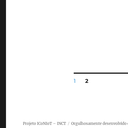
Paginação
PÁGINA
PÁGINA
1
2
de
posts
Projeto ICoNIoT – INCT
Orgulhosamente desenvolvido