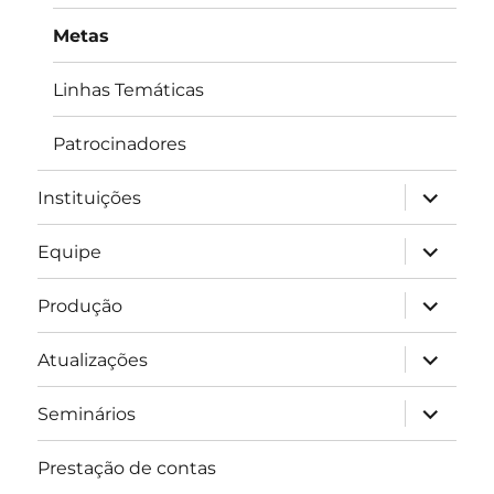
Metas
Linhas Temáticas
Patrocinadores
expandir
Instituições
submen
expandir
Equipe
submen
expandir
Produção
submen
expandir
Atualizações
submen
expandir
Seminários
submen
Prestação de contas