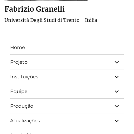
Fabrizio Granelli
Università Degli Studi di Trento - Itália
Home
expandir
Projeto
submen
expandir
Instituições
submen
expandir
Equipe
submen
expandir
Produção
submen
expandir
Atualizações
submen
expandir