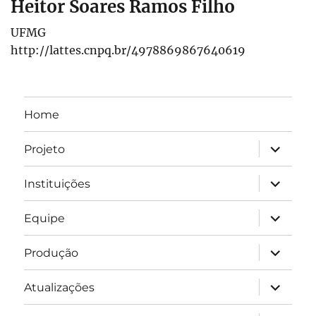
Heitor Soares Ramos Filho
UFMG
http://lattes.cnpq.br/4978869867640619
Home
expandir
Projeto
submen
expandir
Instituições
submen
expandir
Equipe
submen
expandir
Produção
submen
expandir
Atualizações
submen