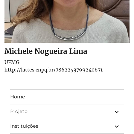
Michele Nogueira Lima
UFMG
http://lattes.cnpq.br/7862253799240671
Home
expandir
Projeto
submen
expandir
Instituições
submen