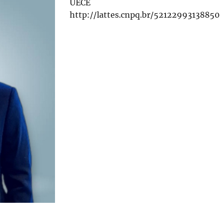
UECE
http://lattes.cnpq.br/5212299313885