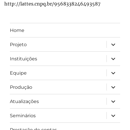
http://lattes.cnpq.br/9568338246493587
Home
expandir
Projeto
submen
expandir
Instituições
submen
expandir
Equipe
submen
expandir
Produção
submen
expandir
Atualizações
submen
expandir
Seminários
submen
Prestação de contas