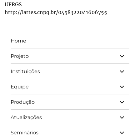
UFRGS
http://lattes.cnpq.br/0458322041606755
Home
expandir
Projeto
submen
expandir
Instituições
submen
expandir
Equipe
submen
expandir
Produção
submen
expandir
Atualizações
submen
expandir
Seminários
submen