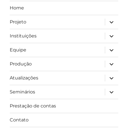
Home
expandir
Projeto
submen
expandir
Instituições
submen
expandir
Equipe
submen
expandir
Produção
submen
expandir
Atualizações
submen
expandir
Seminários
submen
Prestação de contas
Contato