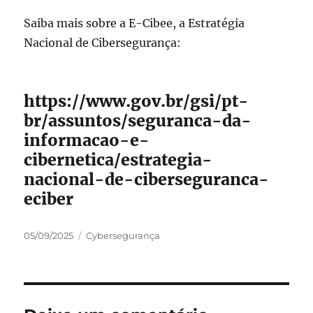
Saiba mais sobre a E-Cibee, a Estratégia
Nacional de Cibersegurança:
https://www.gov.br/gsi/pt-
br/assuntos/seguranca-da-
informacao-e-
cibernetica/estrategia-
nacional-de-ciberseguranca-
eciber
Publicado
Categorias
05/09/2025
Cybersegurança
em