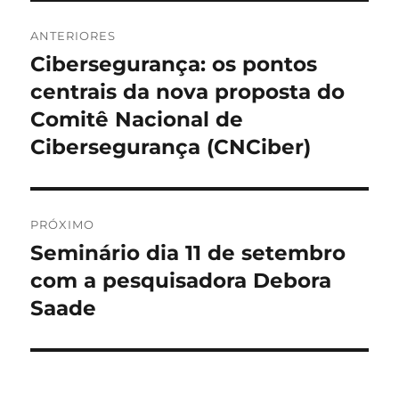
Navegação
ANTERIORES
de
Cibersegurança: os pontos
Post
anterior:
centrais da nova proposta do
Post
Comitê Nacional de
Cibersegurança (CNCiber)
PRÓXIMO
Seminário dia 11 de setembro
Próximo
post:
com a pesquisadora Debora
Saade