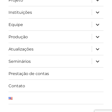
Projeto
submen
expandir
Instituições
submen
expandir
Equipe
submen
expandir
Produção
submen
expandir
Atualizações
submen
expandir
Seminários
submen
Prestação de contas
Contato