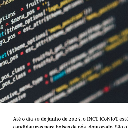
Até o dia
30 de junho de 2025
, o INCT ICoNIoT est
candidaturas para bolsas de pós-doutorado
. São 