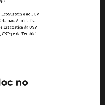
50.
o EcoSustain e ao FGV
rbanas. A iniciativa
e Estatística da USP
, CNPq e da Tembici.
doc no