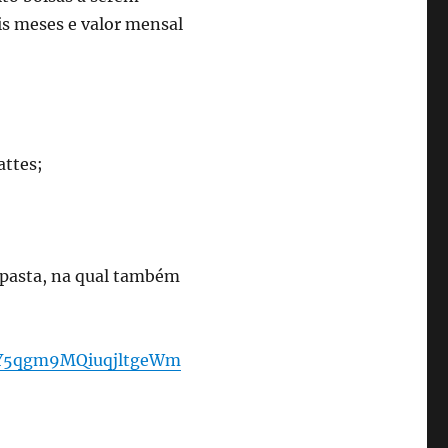
s meses e valor mensal
attes;
 pasta, na qual também
Uy1Y5qgm9MQiuqjltgeWm