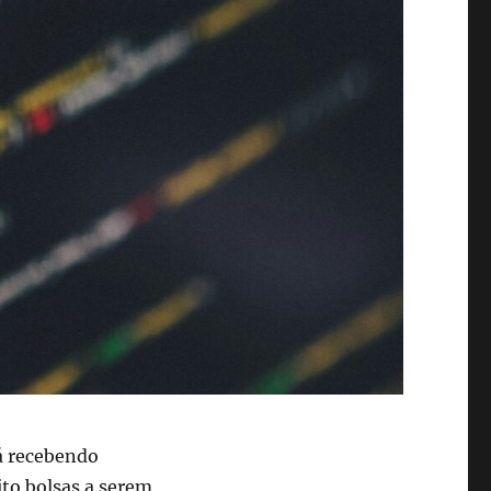
á recebendo
oito bolsas a serem