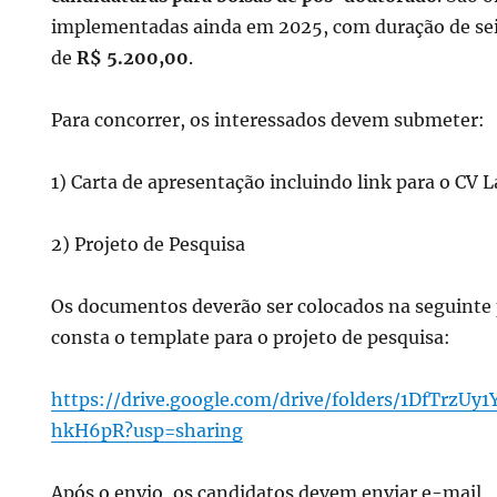
implementadas ainda em 2025, com duração de sei
nidade:
de
R$ 5.200,00
.
Para concorrer, os interessados devem submeter:
1) Carta de apresentação incluindo link para o CV L
T
2) Projeto de Pesquisa
Os documentos deverão ser colocados na seguinte
consta o template para o projeto de pesquisa:
https://drive.google.com/drive/folders/1DfTrz
hkH6pR?usp=sharing
Após o envio, os candidatos devem enviar e-mail