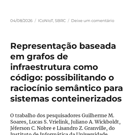
Publicado
Categorias
em
04/08/2026
ICoNIoT
,
SBRC
Deixe um comentário
em
Conheça
a
pesquisa
Representação baseada
FLeer2FLe
uma
em grafos de
Ferrament
infraestrutura como
Web
Baseada
código: possibilitando o
em
Arquitetur
raciocínio semântico para
Par-
sistemas conteinerizados
a-
Par
para
O trabalho dos pesquisadores Guilherme M.
Orquestra
Soares, Lucas S. Vrielink, Juliano A. Wickboldt,
do
Jéferson C. Nobre e Lisandro Z. Granville, do
Aprendiza
Instituto de Informática da Universidade
Federado