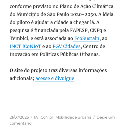
conforme previsto no Plano de Ação Climática
do Município de São Paulo 2020-2050. A ideia
do piloto é ajudar a cidade a chegar lá. A
pesquisa é financiada pela FAPESP, CNPq e
Tembici, e está associada ao
EcoSustain
, ao
INCT ICoNIoT
e ao
FGV Cidades
, Centro de
Inovação em Políticas Públicas Urbanas.
O site
do projeto traz diversas informações
adicionais;
acesse e divulgue
Publicado
Categorias
21/07/2026
IA
,
ICoNIoT
,
Mobilidade urbana
Deixe um
em
em
comentário