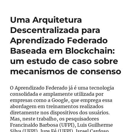
Projeto
Bike
SP
Uma Arquitetura
está
em
Descentralizada para
seu
Aprendizado Federado
segundo
piloto
Baseada em Blockchain:
e
recebe
um estudo de caso sobre
inscrições
mecanismos de consenso
até
24
de
O Aprendizado Federado já é uma tecnologia
agosto
consolidada e amplamente utilizada por
empresas como a Google, que emprega essa
abordagem em treinamentos realizados
diretamente nos dispositivos dos usuários.
Mas, neste trabalho, os pesquisadores
Francinaldo Barbosa (UFPI), Luis Guilherme
Silva (UFPI), Iure Fé (UFPI), Israel Cardoso