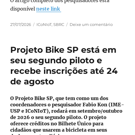
O artigo completo dos pesquisadores está
disponível
neste link
Publicado
Categorias
em
27/07/2026
ICoNIoT
,
SBRC
Deixe um comentário
em
Represent
baseada
em
Projeto Bike SP está em
grafos
de
seu segundo piloto e
infraestrut
recebe inscrições até 24
como
código:
de agosto
possibilita
o
raciocínio
O Projeto Bike SP, que tem como um dos
semântico
coordenadores o pesquisador Fabio Kon (IME-
para
USP e ICoNIoT), rodará em setembro/outubro
sistemas
de 2026 o seu segundo piloto. O projeto
conteineri
oferece créditos no Bilhete Único para
cidadãos que usarem a bicicleta em seus