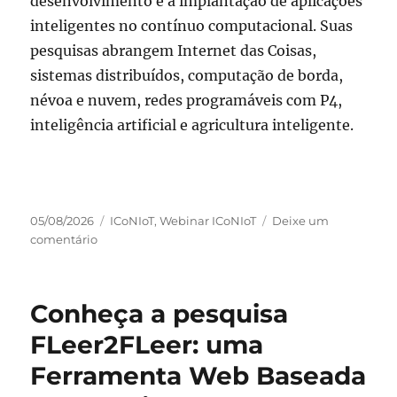
desenvolvimento e a implantação de aplicações
inteligentes no contínuo computacional. Suas
pesquisas abrangem Internet das Coisas,
sistemas distribuídos, computação de borda,
névoa e nuvem, redes programáveis com P4,
inteligência artificial e agricultura inteligente.
Publicado
Categorias
05/08/2026
ICoNIoT
,
Webinar ICoNIoT
Deixe um
em
em
comentário
Pesquisador
Dener
Ottolini
Conheça a pesquisa
apresenta
webinar
FLeer2FLeer: uma
no
Ferramenta Web Baseada
dia
20