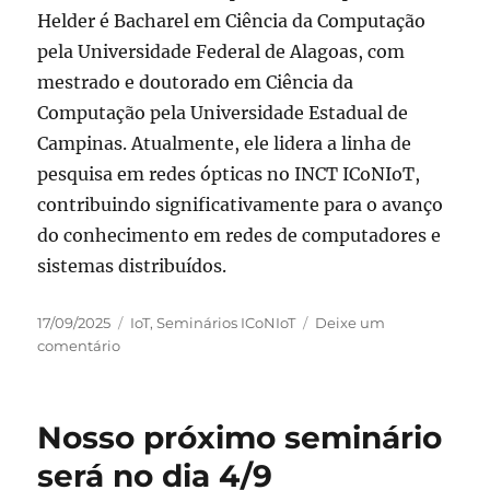
Helder
é Bacharel em Ciência da Computação
pela Universidade Federal de Alagoas, com
mestrado e doutorado em Ciência da
Computação pela Universidade Estadual de
Campinas. Atualmente, ele lidera a linha de
pesquisa em redes ópticas no INCT ICoNIoT,
contribuindo significativamente para o avanço
do conhecimento em redes de computadores e
sistemas distribuídos.
Publicado
Categorias
17/09/2025
IoT
,
Seminários ICoNIoT
Deixe um
em
em
comentário
Seminário
dia
25
Nosso próximo seminário
de
setembro
será no dia 4/9
com