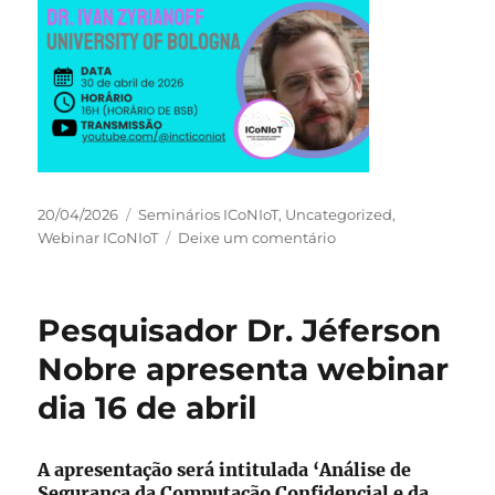
Publicado
Categorias
20/04/2026
Seminários ICoNIoT
,
Uncategorized
,
em
em
Webinar ICoNIoT
Deixe um comentário
Pesquisador
Dr.
Ivan
Pesquisador Dr. Jéferson
Zyrianoff
apresenta
Nobre apresenta webinar
webinar
dia 16 de abril
no
dia
30
A apresentação será intitulada ‘Análise de
de
Segurança da Computação Confidencial e da
abril