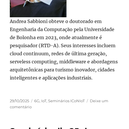
Andrea Sabbioni obteve o doutorado em
Engenharia da Computação pela Universidade
de Bolonha em 2023, onde atualmente é
pesquisador (RTD-A). Seus interesses incluem
cloud continuum, redes de última geração,
serveless computing, middleware e abordagens
arquitetônicas para turismo inovador, cidades
inteligentes e aplicações industriais.
Publicado
Categorias
29/10/2025
6G
,
IoT
,
Seminários ICoNIoT
Deixe um
em
em
comentário
Seminário
dia
13