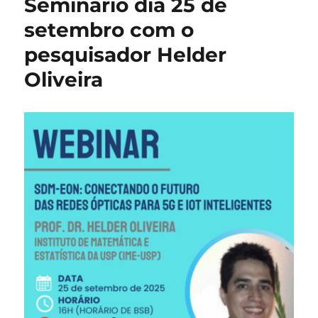
Seminário dia 25 de
de
novembro
setembro com o
com
pesquisador Helder
Andrea
Sabbioni
Oliveira