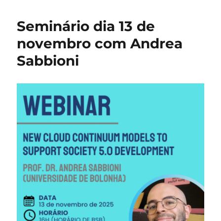
Dr.
Jéfer
Seminário dia 13 de
Nobr
apres
novembro com Andrea
webin
Sabbioni
dia
16
de
abril