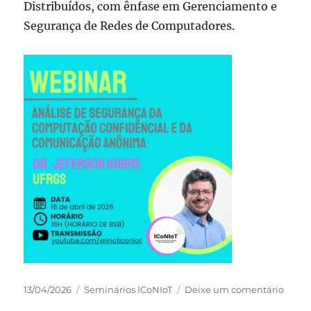
Distribuídos, com ênfase em Gerenciamento e
Segurança de Redes de Computadores.
Publicado
Categorias
em
13/04/2026
Seminários ICoNIoT
Deixe um comentário
em
Pesqu