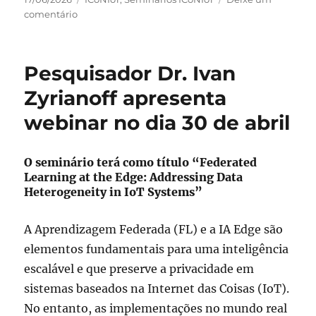
em
em
comentário
Pesquisador
Dr.
Luiz
Pesquisador Dr. Ivan
Bittencourt
apresenta
Zyrianoff apresenta
webinar
webinar no dia 30 de abril
dia
2
de
O seminário terá como título “Federated
julho
Learning at the Edge: Addressing Data
Heterogeneity in IoT Systems”
A Aprendizagem Federada (FL) e a IA Edge são
elementos fundamentais para uma inteligência
escalável e que preserve a privacidade em
sistemas baseados na Internet das Coisas (IoT).
No entanto, as implementações no mundo real