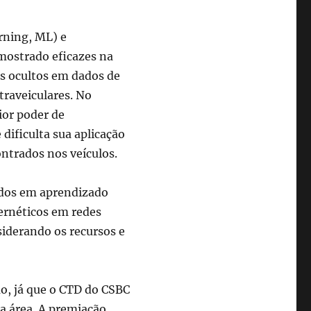
rning, ML) e
mostrado eficazes na
es ocultos em dados de
traveiculares. No
or poder de
ificulta sua aplicação
ntrados nos veículos.
ados em aprendizado
ernéticos em redes
siderando os recursos e
o, já que o CTD do CSBC
a área. A premiação