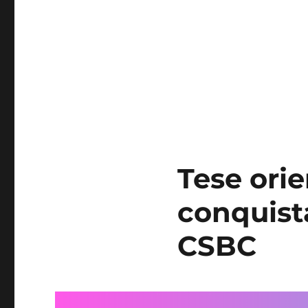
Tese ori
conquist
CSBC