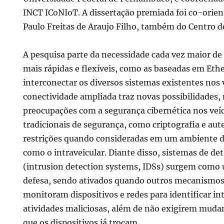
o
INCT ICoNIoT. A dissertação premiada foi co-orien
Paulo Freitas de Araujo Filho, também do Centro d
A pesquisa parte da necessidade cada vez maior de 
mais rápidas e flexíveis, como as baseadas em Eth
interconectar os diversos sistemas existentes nos 
conectividade ampliada traz novas possibilidades
preocupações com a segurança cibernética nos veíc
tradicionais de segurança, como criptografia e au
restrições quando consideradas em um ambiente d
como o intraveicular. Diante disso, sistemas de de
(intrusion detection systems, IDSs) surgem como 
defesa, sendo ativados quando outros mecanismos 
monitoram dispositivos e redes para identificar in
atividades maliciosas, além de não exigirem mud
que os dispositivos já trocam.