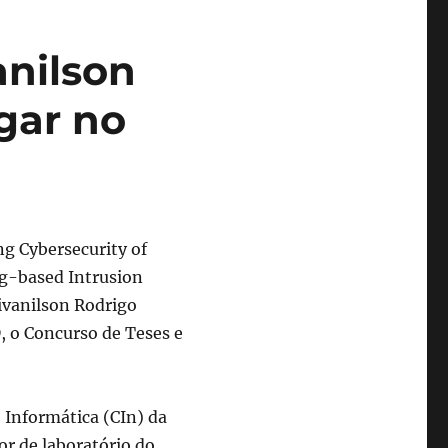
anilson
gar no
g Cybersecurity of
g-based Intrusion
ivanilson Rodrigo
, o Concurso de Teses e
 Informática (CIn) da
r de laboratório do