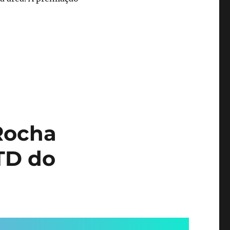
Rocha
TD do