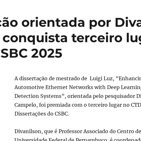
ção orientada por Div
conquista terceiro lu
CSBC 2025
A dissertação de mestrado de Luigi Luz, “Enhancin
Automotive Ethernet Networks with Deep Learnin
Detection Systems”, orientada pelo pesquisador D
tação
Campelo, foi premiada com o terceiro lugar no CTD
ada
Dissertações do CSBC.
lson
lo
Divanilson, que é Professor Associado do Centro de
sta
Universidade Federal de Pernambuco, é coordenado