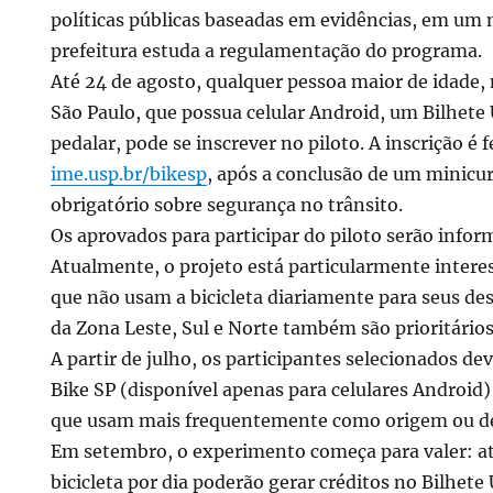
políticas públicas baseadas em evidências, em u
do
prefeitura estuda a regulamentação do programa.
Até 24 de agosto, qualquer pessoa maior de idade,
São Paulo, que possua celular Android, um Bilhete 
ões
pedalar, pode se inscrever no piloto. A inscrição é f
ime.usp.br/bikesp
, após a conclusão de um minicur
obrigatório sobre segurança no trânsito.
Os aprovados para participar do piloto serão infor
Atualmente, o projeto está particularmente intere
que não usam a bicicleta diariamente para seus d
da Zona Leste, Sul e Norte também são prioritários
A partir de julho, os participantes selecionados dev
Bike SP (disponível apenas para celulares Android)
que usam mais frequentemente como origem ou des
Em setembro, o experimento começa para valer: at
bicicleta por dia poderão gerar créditos no Bilhet