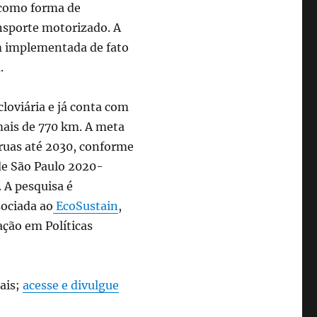
s como forma de
ansporte motorizado. A
m implementada de fato
.
loviária e já conta com
 mais de 770 km. A meta
s ruas até 2030, conforme
de São Paulo 2020-
. A pesquisa é
sociada ao
EcoSustain
,
ação em Políticas
nais;
acesse e divulgue