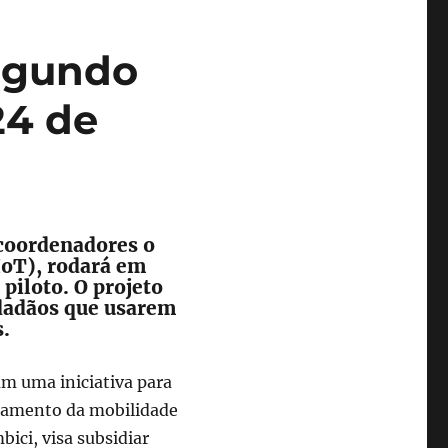
segundo
24 de
 coordenadores o
oT), rodará em
piloto. O projeto
idadãos que usarem
s.
m uma iniciativa para
tamento da mobilidade
ici, visa subsidiar