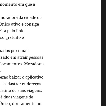
m momento em que a
 moradora da cidade de
Único ativo e consiga
eita pelo link
so gratuito e
mados por email.
ssado em atrair pessoas
eslocamentos. Moradores
.
erão baixar o aplicativo
 e cadastrar endereços
tino de suas viagens.
é duas viagens de
e Único, diretamente no