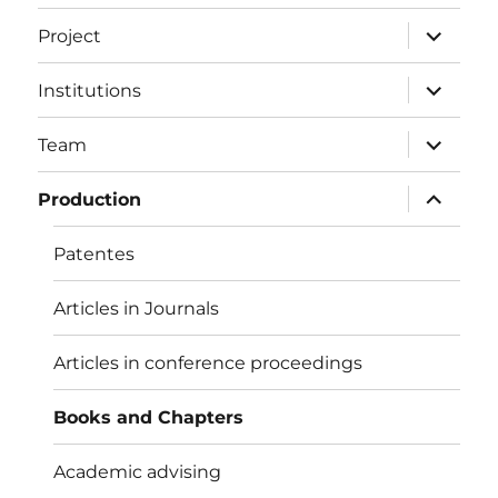
expand
Project
child
menu
expand
Institutions
child
menu
expand
Team
child
menu
expand
Production
child
menu
Patentes
Articles in Journals
Articles in conference proceedings
Books and Chapters
Academic advising