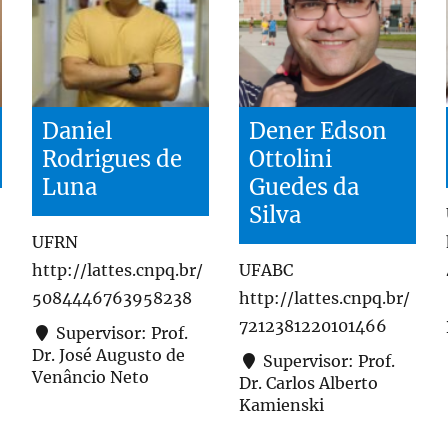
Daniel
Dener Edson
Rodrigues de
Ottolini
Luna
Guedes da
Silva
UFRN
http://lattes.cnpq.br/
UFABC
5084446763958238
http://lattes.cnpq.br/
7212381220101466
Supervisor: Prof.
Dr. José Augusto de
Supervisor: Prof.
Venâncio Neto
Dr. Carlos Alberto
Kamienski