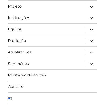
expandir
Projeto
submen
expandir
Instituições
submen
expandir
Equipe
submen
expandir
Produção
submen
expandir
Atualizações
submen
expandir
Seminários
submen
Prestação de contas
Contato